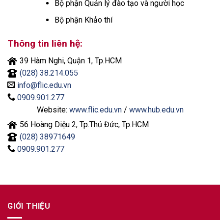
Bộ phận Quản lý đào tạo và người học
Bộ phận Khảo thí
Thông tin liên hệ:
39 Hàm Nghi, Quận 1, Tp.HCM
(028) 38.214.055
info@flic.edu.vn
0909.901.277
Website:
www.flic.edu.vn
/
www.hub.edu.vn
56 Hoàng Diệu 2, Tp.Thủ Đức, Tp.HCM
(028) 38971649
0909.901.277
GIỚI THIỆU