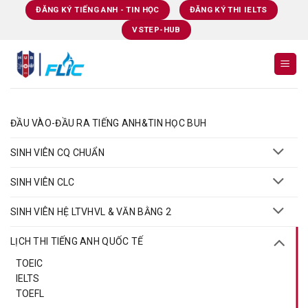
Skip
ĐĂNG KÝ TIẾNG ANH - TIN HỌC
ĐĂNG KÝ THI IELTS
to
VSTEP-HUB
content
ĐẦU VÀO-ĐẦU RA TIẾNG ANH&TIN HỌC BUH
SINH VIÊN CQ CHUẨN
SINH VIÊN CLC
SINH VIÊN HỆ LTVHVL & VĂN BẰNG 2
LỊCH THI TIẾNG ANH QUỐC TẾ
TOEIC
IELTS
TOEFL