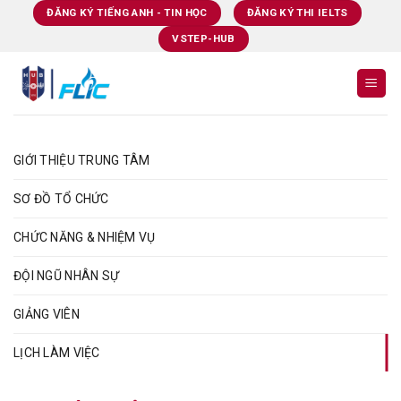
Skip
ĐĂNG KÝ TIẾNG ANH - TIN HỌC
ĐĂNG KÝ THI IELTS
to
VSTEP-HUB
content
GIỚI THIỆU TRUNG TÂM
SƠ ĐỒ TỔ CHỨC
CHỨC NĂNG & NHIỆM VỤ
ĐỘI NGŨ NHÂN SỰ
GIẢNG VIÊN
LỊCH LÀM VIỆC