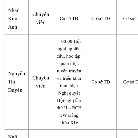
Nhan
Chuyên
Kim
Cơ sở TĐ
Cơ sở TĐ
Cơ sở 
viên
Anh
–
08:00 Hội
nghị nghiên
cứu, học tập,
quán triệt,
tuyên truyền
Nguyễn
Chuyên
và triển khai
Thị
Cơ sở TĐ
Cơ sở 
viên
thực hiện
Duyên
Nghị quyết
Hội nghị lần
thứ II – BCH
TW Đảng
khóa XIV
Ngô