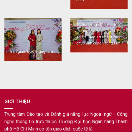
TS.Bùi Hữu Toàn - Hiệu
trưởng và PGS.TS Hạ Thị
Thiều Giao P.Hiệu trưởng
chụp ảnh cùng Trung tâm
Ban giám Đốc Trung tâm
GIỚI THIỆU
Trung tâm Đào tạo và Đánh giá năng lực Ngoại ngữ - Công
nghệ thông tin trực thuộc Trường Đại học Ngân hàng Thành
phố Hồ Chí Minh có tên giao dịch quốc tế là