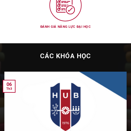
ĐÁNH GIÁ NĂNG LỰC ĐẠI HỌC
CÁC KHÓA HỌC
06
Th3