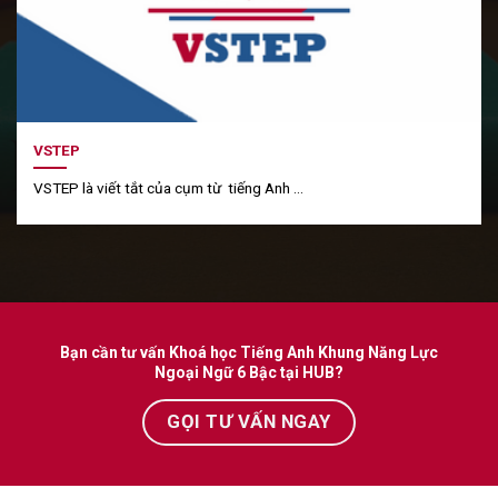
VSTEP
VSTEP là viết tắt của cụm từ tiếng Anh ...
Bạn cần tư vấn Khoá học Tiếng Anh Khung Năng Lực
Ngoại Ngữ 6 Bậc tại HUB?
GỌI TƯ VẤN NGAY