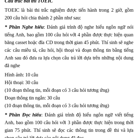
Cấu trúc bài thi TOEIC
TOEIC là bài thi trắc nghiệm được tiến hành trong 2 giờ, gồm
200 câu hỏi chia thành 2 phần như sau:
* Phần Nghe hiểu
: Đánh giá trình độ nghe hiểu ngôn ngữ nói
tiếng Anh, bao gồm 100 câu hỏi với 4 phần được thực hiện quan
băng casset hoặc đĩa CD trong thời gian 45 phút. Thí sinh sẽ nghe
các câu miêu tả, câu hỏi, hội thoại và đoạn thông tin bằng tiếng
Anh sau đó đưa ra lựa chọn câu trả lời dựa trên những nội dung
đã nghe
Hình ảnh: 10 câu
Hội thoại: 30 câu
(10 đoạn thông tin, mỗi đoạn có 3 câu hỏi tương ứng)
Đoạn thông tin ngắn: 30 câu
(10 đoạn thông tin, mỗi đoạn có 3 câu hỏi tương ứng)
* Phần Đọc hiểu
: Đánh giá trình độ hiểu ngôn ngữ viết tiếng
Anh, bao gồm 100 câu hỏi với 3 phần được thực hiện trong thời
gian 75 phút. Thí sinh sẽ đọc các thông tin trong đề thi và lựa
chọn câu trả lời dựa cào nội dung đã đọc.