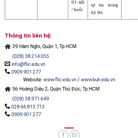
03 tiết
tự tin trong
/ buổi
kỳ thi.
Thông tin liên hệ:
39 Hàm Nghi, Quận 1, Tp.HCM
(028) 38.214.055
info@flic.edu.vn
0909.901.277
Website:
www.flic.edu.vn
/
www.buh.edu.vn
56 Hoàng Diệu 2, Quận Thủ Đức, Tp.HCM
(028) 38.971.649
028.66.813.713
0909.901.277