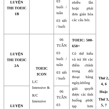
03
LUYỆN
nhiều lần
buổi /
THI TOEIC
hoặc phải
tuần
1B
đơn giản hóa
các câu hỏi.
03 tiết
/ buổi
06
TOEIC: 500-
TUẦN
650+
03
Có thể hiểu
LUYỆN
buổi /
và trả lời các
THI TOEIC
tuần
điểm chính
2A
TOEIC
trong đối
03 tiết
ICON
thoại hàng
Th
ứ
2,
/ buổi
L/C
ngày,không
4, 6
Intensive &
giải quyết
06
Hoặc
được các tình
R/C
TUẦN
Th
ứ
3,
huống phức
Intensive
03
5, 7
LUYỆN
tạp hơn