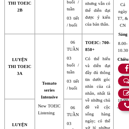
buổi /
THI TOEIC
nhưng vẫn có
Cả
tuần
2B
thể diễn đạt
ngày
được ý kiến
03 tiết
T7, &
của bản thân.
/ buổi
CN
Sáng
06
TOEIC: 700-
8.00-
TUẦN
850+
10.30
03
Có thể hiểu
Chiều
LUYỆN
buổi /
và diễn đạt
THI TOEIC
14.00
tuần
đầy đủ thông
3A
–
tin dưới góc
03 tiết
16.30
Tomato
nhìn của cá
/ buổi
series
Tối
nhân, nhất là
Intensive
về những chủ
18.00
New TOEIC
đề về cộc
-20.30
06
Listening
sống hàng
TUẦN
ngày; có thể
03
LUYỆN
xử lý những