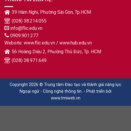
39 Hàm Nghi, Phường Sài Gòn, Tp.HCM
(028) 38.214.055
info@flic.edu.vn
0909.901.277
Website:
www.flic.edu.vn
/
www.hub.edu.vn
56 Hoàng Diệu 2, Phường Thủ Đức, Tp. HCM
(028) 38.971.649
Copyright 2026 © Trung tâm Đào tạo và Đánh giá năng lực
Ngoại ngữ - Công nghệ thông tin. - Phát triển bởi
www.tmiweb.vn