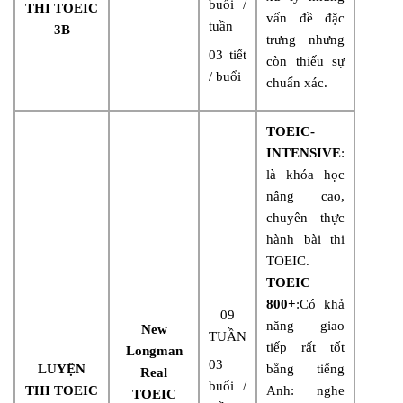
buổi /
THI TOEIC
vấn đề đặc
tuần
3B
trưng nhưng
03 tiết
còn thiếu sự
/ buổi
chuẩn xác.
TOEIC-
INTENSIVE
:
là khóa học
nâng cao,
chuyên thực
hành bài thi
TOEIC.
TOEIC
800+
:Có khả
09
năng giao
New
TUẦN
tiếp rất tốt
Longman
03
LUYỆN
bằng tiếng
Real
buổi /
THI TOEIC
Anh: nghe
TOEIC