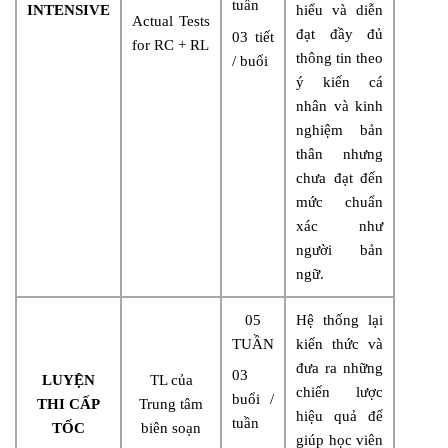
tuần
INTENSIVE
hiểu và diễn
Actual Tests
đạt đầy đủ
03 tiết
for RC + RL
thông tin theo
/ buổi
ý kiến cá
nhân và kinh
nghiệm bản
thân nhưng
chưa đạt đến
mức chuẩn
xác như
người bản
ngữ.
05
Hệ thống lại
TUẦN
kiến thức và
đưa ra những
03
LUYỆN
TL của
chiến lược
buổi /
THI CẤP
Trung tâm
hiệu quả để
tuần
TỐC
biên soạn
giúp học viên