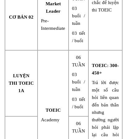
chắc để luyện
Market
03
thi TOEIC
Leader
buổi /
CƠ BẢN 02
Pre-
tuần
Intermediate
03 tiết
/ buổi
06
TUẦN
TOEIC: 300-
450+
03
LUYỆN
buổi /
Trả lời được
THI TOEIC
tuần
một số câu
1A
hỏi liên quan
03 tiết
đến bản thân
/ buổi
TOEIC
nhưng
Academy
thường người
06
hỏi phải lặp
TUẦN
lại câu hỏi