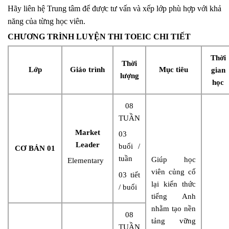
Hãy liên hệ Trung tâm để được tư vấn và xếp lớp phù hợp với khả
năng của từng học viên.
CHƯƠNG TRÌNH LUYỆN THI TOEIC CHI TIẾT
Thời
Thời
Lớp
Giáo trình
Mục tiêu
gian
lượng
học
08
TUẦN
Market
03
Leader
buổi /
CƠ BẢN 01
tuần
Giúp học
Elementary
viên củng cố
03 tiết
lại kiến thức
/ buổi
tiếng Anh
nhằm tạo nền
08
tảng vững
TUẦN