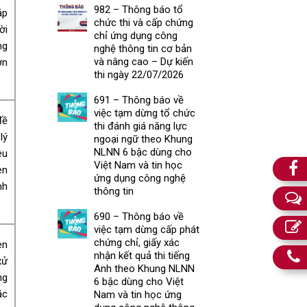
982 – Thông báo tổ
áp
chức thi và cấp chứng
ời
chỉ ứng dụng công
ng
nghệ thông tin cơ bản
và nâng cao – Dự kiến
ơn
thi ngày 22/07/2026
691 – Thông báo về
việc tạm dừng tổ chức
đề
thi đánh giá năng lực
lý
ngoại ngữ theo Khung
NLNN 6 bậc dùng cho
êu
Việt Nam và tin học
en
ứng dụng công nghệ
nh
thông tin
690 – Thông báo về
việc tạm dừng cấp phát
chứng chỉ, giấy xác
en
nhận kết quả thi tiếng
xử
Anh theo Khung NLNN
ng
6 bậc dùng cho Việt
ặc
Nam và tin học ứng