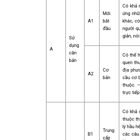
Có khả 
Mới
ứng nhữn
A1
bắt
khác, có
đầu
người qu
giản, nó
Sử
dụng
A
căn
Có thể 
bản
quen thu
Cơ
địa phươ
A2
bản
cầu cơ b
thuộc. –
trực tiế
Có khả 
thuộc th
lý hầu h
Trung
B1
các câu 
cấp