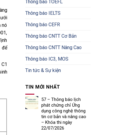
Thông báo TOEFL
càng
Thông báo IELTS
dưới
Thông báo CEFR
a nó
001,
Thông báo CNTT Cơ Bản
định
Thông báo CNTT Nâng Cao
u để
Thông báo IC3, MOS
, C1
Tin tức & Sự kiện
inh
TIN MỚI NHẤT
57 – Thông báo lịch
phát chứng chỉ Ứng
dụng công nghệ thông
tin cơ bản và nâng cao
– Khóa thi ngày
22/07/2026