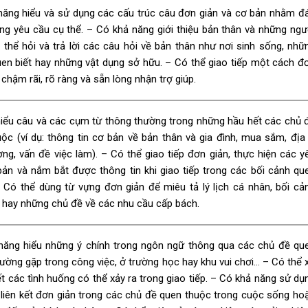
năng hiểu và sử dụng các cấu trúc câu đơn giản và cơ bản nhằm đ
g yêu cầu cụ thể. – Có khả năng giới thiệu bản thân và những ngư
 thể hỏi và trả lời các câu hỏi về bản thân như nơi sinh sống, nhữ
en biết hay những vật dụng sở hữu. – Có thể giao tiếp một cách đ
i chậm rãi, rõ ràng và sẵn lòng nhận trợ giúp.
hiểu câu và các cụm từ thông thường trong những hầu hết các chủ 
ộc (ví dụ: thông tin cơ bản về bản thân và gia đình, mua sắm, địa 
ng, vấn đề việc làm). – Có thể giao tiếp đơn giản, thực hiện các y
ản và nắm bắt được thông tin khi giao tiếp trong các bối cảnh qu
 Có thể dùng từ vựng đơn giản để miêu tả lý lịch cá nhân, bối cả
p hay những chủ đề về các nhu cầu cấp bách.
năng hiểu những ý chính trong ngôn ngữ thông qua các chủ đề qu
ường gặp trong công việc, ở trường học hay khu vui chơi… – Có thể 
ết các tình huống có thể xảy ra trong giao tiếp. – Có khả năng sử dụ
liên kết đơn giản trong các chủ đề quen thuộc trong cuộc sống ho