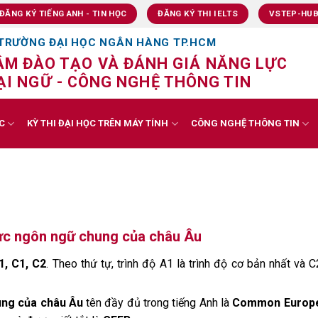
ĐĂNG KÝ TIẾNG ANH - TIN HỌC
ĐĂNG KÝ THI IELTS
VSTEP-HU
TRƯỜNG ĐẠI HỌC NGÂN HÀNG TP.HCM
ÂM ĐÀO TẠO VÀ ĐÁNH GIÁ NĂNG LỰC
I NGỮ - CÔNG NGHỆ THÔNG TIN
C
KỲ THI ĐẠI HỌC TRÊN MÁY TÍNH
CÔNG NGHỆ THÔNG TIN
ực ngôn ngữ chung của châu Âu
1, C1, C2
. Theo thứ tự, trình độ A1 là trình độ cơ bản nhất và C
ung của châu Âu
tên đầy đủ trong tiếng Anh là
Common Europ