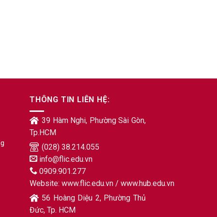
THÔNG TIN LIÊN HỆ:
39 Hàm Nghi, Phường Sài Gòn,
Tp.HCM
ng
(028) 38.214.055
info@flic.edu.vn
0909.901.277
Website:
www.flic.edu.vn
/
www.hub.edu.vn
56 Hoàng Diệu 2, Phường Thủ
Đức, Tp. HCM