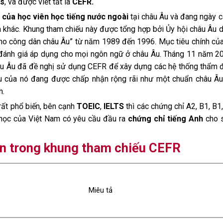
es
, và được viết tắt là
CEFR.
ộ của học viên học tiếng nước ngoài
tại châu Âu và đang ngày 
a khác. Khung tham chiếu này được tổng hợp bởi Ủy hội châu Âu 
o công dân châu Âu” từ năm 1989 đến 1996. Mục tiêu chính củ
đánh giá áp dụng cho mọi ngôn ngữ ở châu Âu. Tháng 11 năm 2
âu Âu đã đề nghị sử dụng CEFR để xây dựng các hệ thống thẩm 
u của nó đang được chấp nhận rộng rãi như một chuẩn châu Â
n.
rất phổ biến, bên cạnh
TOEIC
,
IELTS
thì các chứng chỉ A2, B1, B1
 học của Việt Nam có yêu cầu đầu ra
chứng chỉ tiếng Anh
cho s
n trong khung tham chiếu CEFR
Miêu tả