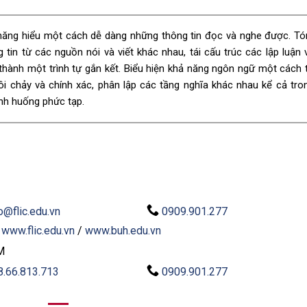
năng hiểu một cách dễ dàng những thông tin đọc và nghe được. T
g tin từ các nguồn nói và viết khác nhau, tái cấu trúc các lập luận 
thành một trình tự gắn kết. Biểu hiện khả năng ngôn ngữ một cách 
rôi chảy và chính xác, phân lập các tầng nghĩa khác nhau kể cả tro
nh huống phức tạp.
o@flic.edu.vn
0909.901.277
:
www.flic.edu.vn
/
www.buh.edu.vn
M
8.66.813.713
0909.901.277