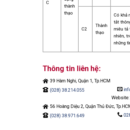
C
thành
thạo
Có khả 
tắt thôn
Thành
C2
miêu tả 
thạo
nhiên, t
những tì
Thông tin liên hệ:
39 Hàm Nghi, Quận 1, Tp.HCM
inf
(028) 38.214.055
Website
56 Hoàng Diệu 2, Quận Thủ Đức, Tp.HC
02
(028) 38.971.649