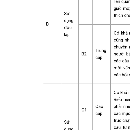
liên qua
giấc mơ
Sử
thích ch
dụng
B
độc
Có khả 
lập
cũng nh
chuyên 
Trung
B2
người b
cấp
các câu 
một vấn
các bối 
Có khả n
Biểu hi
Cao
phải nh
C1
cấp
các mục 
trúc chặ
Sử
câu, từ 
dụng