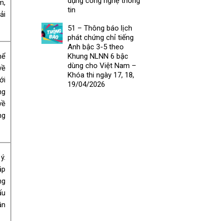
dụng công nghệ thông
m,
tin
ải
51 – Thông báo lịch
phát chứng chỉ tiếng
Anh bậc 3-5 theo
Khung NLNN 6 bậc
hể
dùng cho Việt Nam –
về
Khóa thi ngày 17, 18,
ới
19/04/2026
ng
về
ng
ý.
ặp
ng
ấu
ần