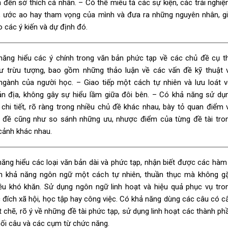
n đến sở thích cá nhân. – Có thể miêu tả các sự kiện, các trải nghiệ
, ước ao hay tham vọng của mình và đưa ra những nguyên nhân, gi
o các ý kiến và dự định đó.
năng hiểu các ý chính trong văn bản phức tạp về các chủ đề cụ t
ư trừu tượng, bao gồm những thảo luận về các vấn đề kỹ thuật 
ngành của người học. – Giao tiếp một cách tự nhiên và lưu loát v
ản địa, không gây sự hiểu lầm giữa đôi bên. – Có khả năng sử dụ
chi tiết, rõ ràng trong nhiều chủ đề khác nhau, bày tỏ quan điểm 
 đề cũng như so sánh những ưu, nhược điểm của từng đề tài tro
cảnh khác nhau.
ăng hiểu các loại văn bản dài và phức tạp, nhận biết được các hàm 
ện khả năng ngôn ngữ một cách tự nhiên, thuần thục mà không g
iều khó khăn. Sử dụng ngôn ngữ linh hoạt và hiệu quả phục vụ tro
đích xã hội, học tập hay công việc. Có khả năng dùng các câu có c
t chẽ, rõ ý về những đề tài phức tạp, sử dụng linh hoạt các thành ph
nối câu và các cụm từ chức năng.