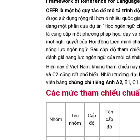
Framework of Reference for Languag
CEFR là một bộ quy tắc để mô tả trình đ
được sử dụng rộng rãi hơn ở nhiều quốc gi
dạng một phần của dự án “Học ngôn ngữ ch
là cung cấp một phương pháp học, dạy và 
một nghị quyết của Hội đồng Liên minh ch
năng lực ngôn ngữ. Sáu cấp độ tham chiế
đánh giá năng lực ngôn ngữ của mỗi cá nhâ
Hiện nay ở Việt Nam, khung tham chiếu này 
và C2 cũng rất phổ biến. Nhiều trường đại
viên bằng
chứng chỉ tiếng Anh A2
, B1, C1.
Các mức tham chiếu chuẩ
Tên
Tên
Cấp
Nhóm
cấp
nhóm
độ
độ