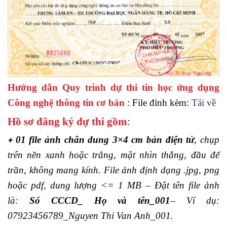
Hướng dẫn Quy trình dự thi tin học ứng dụng
Công nghệ thông tin cơ bản
: File đính kèm:
Tải về
Hồ sơ đăng ký dự thi gồm
:
01 file ảnh chân dung 3×4 cm bản điện tử
, chụp
+
trên nền xanh hoặc trắng, mặt nhìn thẳng, đầu để
trần, không mang kính. File ảnh định dạng .jpg, png
hoặc pdf, dung lượng <= 1 MB – Đặt tên file ảnh
là:
Số CCCD_ Họ và tên_001
– Ví dụ:
07923456789_Nguyen Thi Van Anh_001.