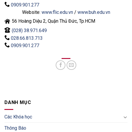
0909.901.277
Website:
www.flic.edu.vn
/
www.buh.edu.vn
56 Hoàng Diệu 2, Quận Thủ Đức, Tp.HCM
(028) 38.971.649
028.66.813.713
0909.901.277
DANH MỤC
Các Khóa học
Thông Báo