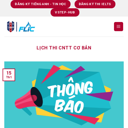
Skip
ĐĂNG KÝ TIẾNG ANH - TIN HỌC
ĐĂNG KÝ THI IELTS
to
VSTEP-HUB
content
LỊCH THI CNTT CƠ BẢN
15
Th1