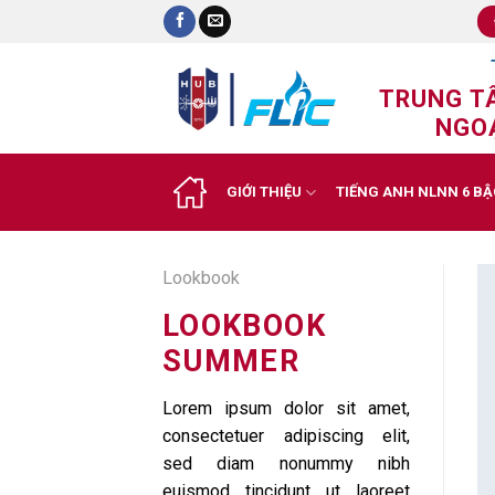
Skip
to
content
TRUNG T
NGOẠ
GIỚI THIỆU
TIẾNG ANH NLNN 6 BẬ
Lookbook
LOOKBOOK
SUMMER
Lorem ipsum dolor sit amet,
consectetuer adipiscing elit,
sed diam nonummy nibh
euismod tincidunt ut laoreet