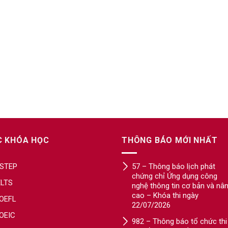
C KHÓA HỌC
THÔNG BÁO MỚI NHẤT
STEP
57 – Thông báo lịch phát
chứng chỉ Ứng dụng công
ELTS
nghệ thông tin cơ bản và nâ
cao – Khóa thi ngày
OEFL
22/07/2026
OEIC
982 – Thông báo tổ chức thi