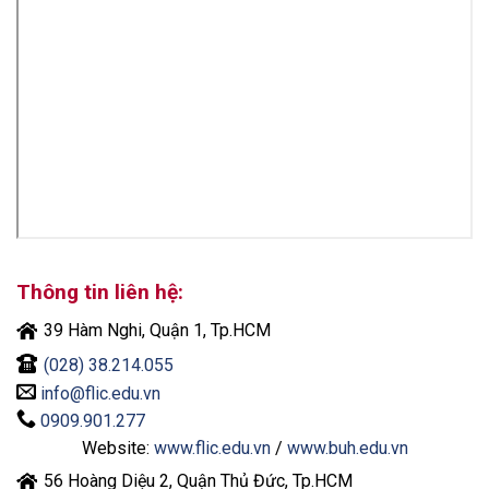
Thông tin liên hệ:
39 Hàm Nghi, Quận 1, Tp.HCM
(028) 38.214.055
info@flic.edu.vn
0909.901.277
Website:
www.flic.edu.vn
/
www.buh.edu.vn
56 Hoàng Diệu 2, Quận Thủ Đức, Tp.HCM