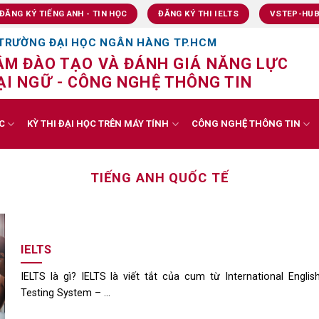
ĐĂNG KÝ TIẾNG ANH - TIN HỌC
ĐĂNG KÝ THI IELTS
VSTEP-HU
TRƯỜNG ĐẠI HỌC NGÂN HÀNG TP.HCM
ÂM ĐÀO TẠO VÀ ĐÁNH GIÁ NĂNG LỰC
I NGỮ - CÔNG NGHỆ THÔNG TIN
C
KỲ THI ĐẠI HỌC TRÊN MÁY TÍNH
CÔNG NGHỆ THÔNG TIN
TIẾNG ANH QUỐC TẾ
IELTS
IELTS là gì? IELTS là viết tắt của cum từ International Englis
Testing System – ...