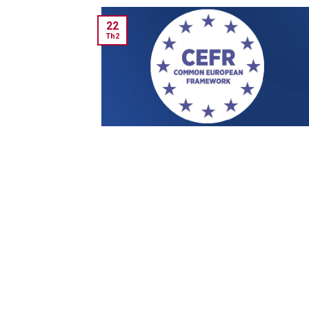
22
Th2