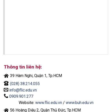
Thông tin liên hệ:
39 Hàm Nghi, Quận 1, Tp.HCM
(028) 38.214.055
info@flic.edu.vn
0909.901.277
Website:
www.flic.edu.vn
/
www.buh.edu.vn
56 Hoàng Diệu 2, Quận Thủ Đức, Tp.HCM