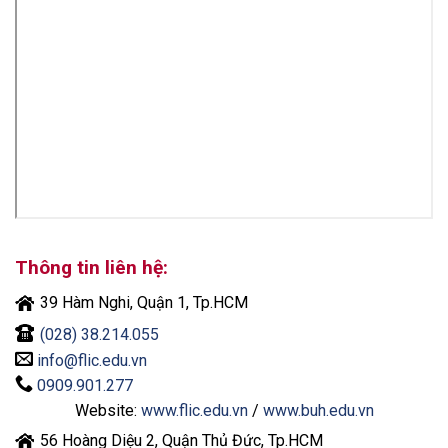
Thông tin liên hệ:
39 Hàm Nghi, Quận 1, Tp.HCM
(028) 38.214.055
info@flic.edu.vn
0909.901.277
Website:
www.flic.edu.vn
/
www.buh.edu.vn
56 Hoàng Diệu 2, Quận Thủ Đức, Tp.HCM