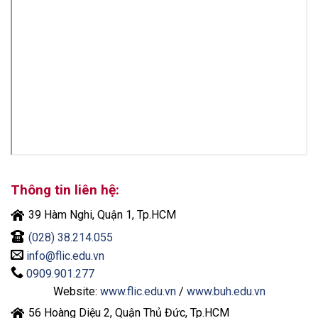
Thông tin liên hệ:
39 Hàm Nghi, Quận 1, Tp.HCM
(028) 38.214.055
info@flic.edu.vn
0909.901.277
Website:
www.flic.edu.vn
/
www.buh.edu.vn
56 Hoàng Diệu 2, Quận Thủ Đức, Tp.HCM