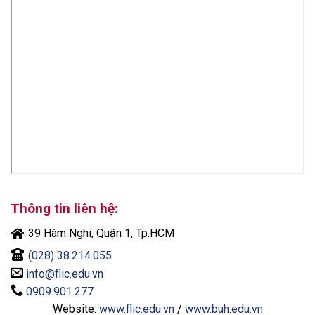
Thông tin liên hệ:
39 Hàm Nghi, Quận 1, Tp.HCM
(028) 38.214.055
info@flic.edu.vn
0909.901.277
Website:
www.flic.edu.vn
/
www.buh.edu.vn