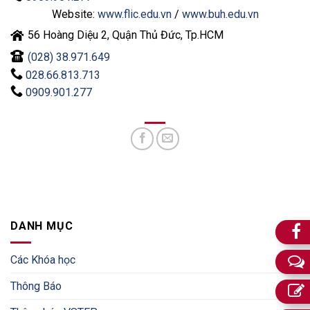
Website:
www.flic.edu.vn
/
www.buh.edu.vn
56 Hoàng Diệu 2, Quận Thủ Đức, Tp.HCM
(028) 38.971.649
028.66.813.713
0909.901.277
DANH MỤC
Các Khóa học
Thông Báo