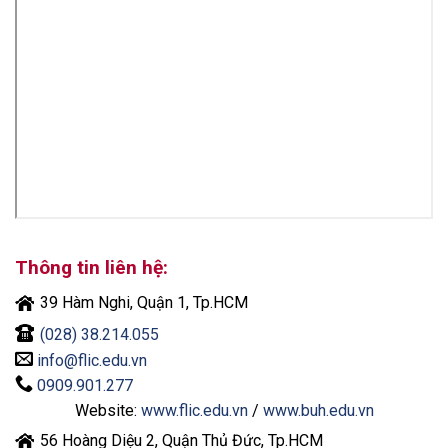
Thông tin liên hệ:
39 Hàm Nghi, Quận 1, Tp.HCM
(028) 38.214.055
info@flic.edu.vn
0909.901.277
Website:
www.flic.edu.vn
/
www.buh.edu.vn
56 Hoàng Diệu 2, Quận Thủ Đức, Tp.HCM