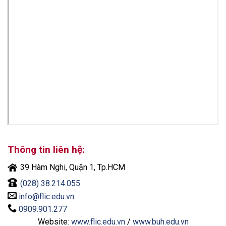
Thông tin liên hệ:
39 Hàm Nghi, Quận 1, Tp.HCM
(028) 38.214.055
info@flic.edu.vn
0909.901.277
Website:
www.flic.edu.vn
/
www.buh.edu.vn