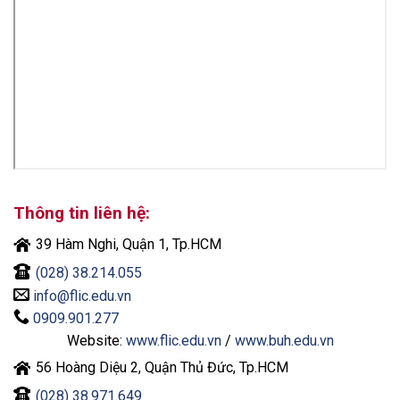
Thông tin liên hệ:
39 Hàm Nghi, Quận 1, Tp.HCM
(028) 38.214.055
info@flic.edu.vn
0909.901.277
Website:
www.flic.edu.vn
/
www.buh.edu.vn
56 Hoàng Diệu 2, Quận Thủ Đức, Tp.HCM
(028) 38.971.649