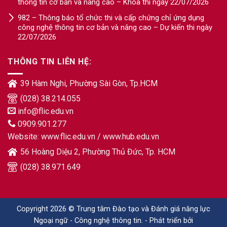
thông tin cơ bản và nâng cao – Khóa thi ngày 22/07/2026
982 – Thông báo tổ chức thi và cấp chứng chỉ ứng dụng
công nghệ thông tin cơ bản và nâng cao – Dự kiến thi ngày
22/07/2026
THÔNG TIN LIÊN HỆ:
39 Hàm Nghi, Phường Sài Gòn, Tp.HCM
(028) 38.214.055
info@flic.edu.vn
0909.901.277
Website:
www.flic.edu.vn
/
www.hub.edu.vn
56 Hoàng Diệu 2, Phường Thủ Đức, Tp. HCM
(028) 38.971.649
Copyright 2026 © Trung tâm Đào tạo và Đánh giá năng lực
Ngoại ngữ - Công nghệ thông tin. - Phát triển bởi