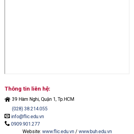
Thông tin liên hệ:
39 Hàm Nghi, Quận 1, Tp.HCM
(028) 38.214.055
info@flic.edu.vn
0909.901.277
Website:
www.flic.edu.vn
/
www.buh.edu.vn