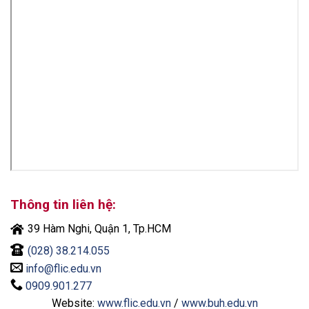
Thông tin liên hệ:
39 Hàm Nghi, Quận 1, Tp.HCM
(028) 38.214.055
info@flic.edu.vn
0909.901.277
Website:
www.flic.edu.vn
/
www.buh.edu.vn