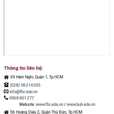
Thông tin liên hệ:
39 Hàm Nghi, Quận 1, Tp.HCM
(028) 38.214.055
info@flic.edu.vn
0909.901.277
Website:
www.flic.edu.vn
/
www.buh.edu.vn
56 Hoàng Diệu 2, Quận Thủ Đức, Tp.HCM