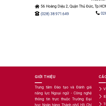
56 Hoàng Diệu 2, Quận Thủ Đức, Tp.HC
02
(028) 38.971.649
GIỚI THIỆU
CÁ
Trung tâm Đào tạo và Đánh giá
V
năng lực Ngoại ngữ - Công nghệ
I
thông tin trực thuộc Trường Đại
T
học Ngân hàng Thành phố Hồ Chí