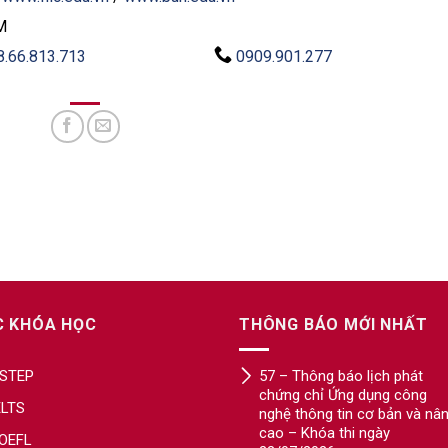
M
8.66.813.713
0909.901.277
C KHÓA HỌC
THÔNG BÁO MỚI NHẤT
STEP
57 – Thông báo lịch phát
chứng chỉ Ứng dụng công
ELTS
nghệ thông tin cơ bản và nâ
cao – Khóa thi ngày
OEFL