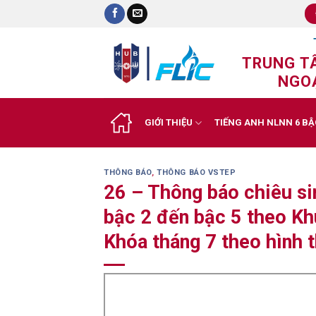
Skip
to
content
TRUNG T
NGOẠ
GIỚI THIỆU
TIẾNG ANH NLNN 6 BẬ
THÔNG BÁO
,
THÔNG BÁO VSTEP
26 – Thông báo chiêu sin
bậc 2 đến bậc 5 theo K
Khóa tháng 7 theo hình 