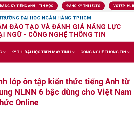
ĐĂNG KÝ TIẾNG ANH - TIN HỌC
ĐĂNG KÝ THI IELTS
VSTEP-HU
TRƯỜNG ĐẠI HỌC NGÂN HÀNG TP.HCM
ÂM ĐÀO TẠO VÀ ĐÁNH GIÁ NĂNG LỰC
I NGỮ - CÔNG NGHỆ THÔNG TIN
C
KỲ THI ĐẠI HỌC TRÊN MÁY TÍNH
CÔNG NGHỆ THÔNG TIN
h lớp ôn tập kiến thức tiếng Anh từ
hung NLNN 6 bậc dùng cho Việt Nam
thức Online