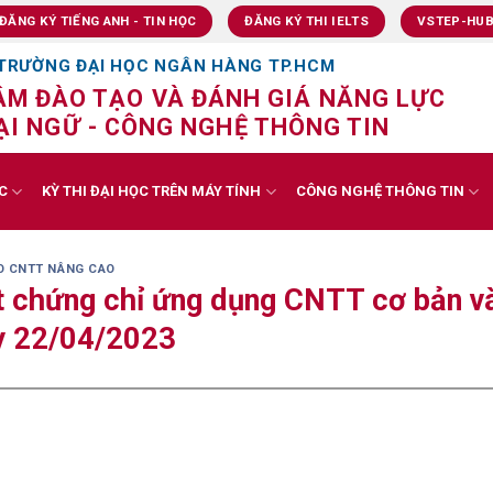
ĐĂNG KÝ TIẾNG ANH - TIN HỌC
ĐĂNG KÝ THI IELTS
VSTEP-HU
TRƯỜNG ĐẠI HỌC NGÂN HÀNG TP.HCM
ÂM ĐÀO TẠO VÀ ĐÁNH GIÁ NĂNG LỰC
I NGỮ - CÔNG NGHỆ THÔNG TIN
C
KỲ THI ĐẠI HỌC TRÊN MÁY TÍNH
CÔNG NGHỆ THÔNG TIN
O CNTT NÂNG CAO
t chứng chỉ ứng dụng CNTT cơ bản v
ày 22/04/2023