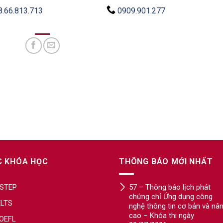
8.66.813.713
0909.901.277
C KHÓA HỌC
THÔNG BÁO MỚI NHẤT
STEP
57 – Thông báo lịch phát
chứng chỉ Ứng dụng công
ELTS
nghệ thông tin cơ bản và nâ
cao – Khóa thi ngày
OEFL