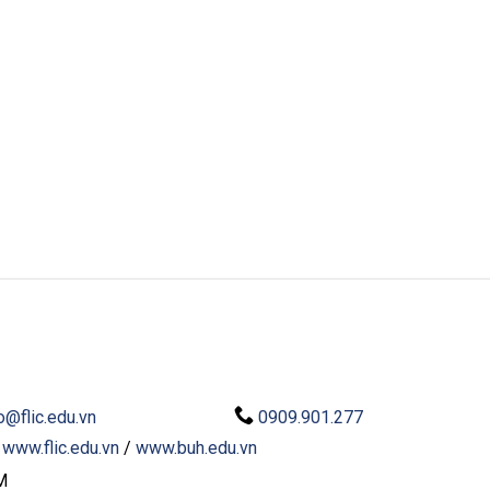
o@flic.edu.vn
0909.901.277
:
www.flic.edu.vn
/
www.buh.edu.vn
M