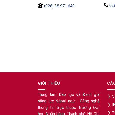
02
(028) 38.971.649
GIỚI THIỆU
CÁ
Trung tâm Đào tạo và Đánh giá
V
năng lực Ngoại ngữ - Công nghệ
I
thông tin trực thuộc Trường Đại
T
học Ngân hàng Thành phố Hồ Chí