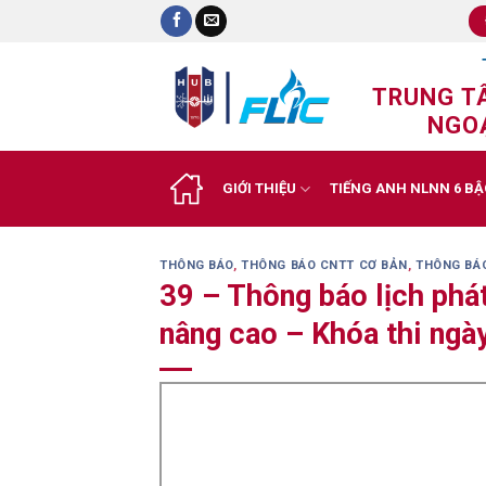
Skip
to
content
TRUNG T
NGOẠ
GIỚI THIỆU
TIẾNG ANH NLNN 6 BẬ
THÔNG BÁO
,
THÔNG BÁO CNTT CƠ BẢN
,
THÔNG BÁ
39 – Thông báo lịch phá
nâng cao – Khóa thi ng