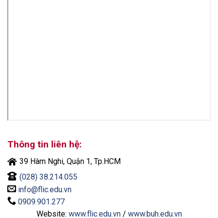
Thông tin liên hệ:
39 Hàm Nghi, Quận 1, Tp.HCM
(028) 38.214.055
info@flic.edu.vn
0909.901.277
Website:
www.flic.edu.vn
/
www.buh.edu.vn