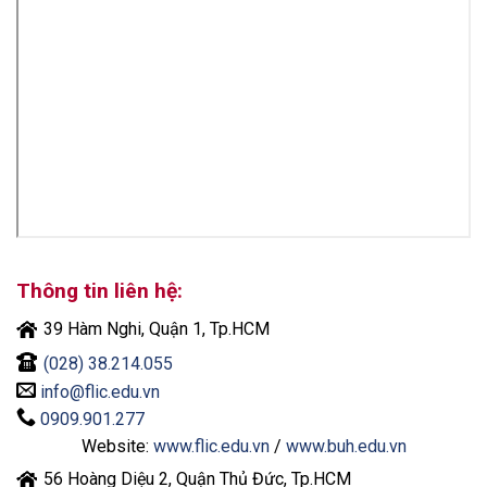
Thông tin liên hệ:
39 Hàm Nghi, Quận 1, Tp.HCM
(028) 38.214.055
info@flic.edu.vn
0909.901.277
Website:
www.flic.edu.vn
/
www.buh.edu.vn
56 Hoàng Diệu 2, Quận Thủ Đức, Tp.HCM