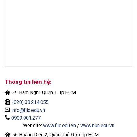
Thông tin liên hệ:
39 Hàm Nghi, Quận 1, Tp.HCM
(028) 38.214.055
info@flic.edu.vn
0909.901.277
Website:
www.flic.edu.vn
/
www.buh.edu.vn
56 Hoàng Diệu 2, Quận Thủ Đức, Tp.HCM