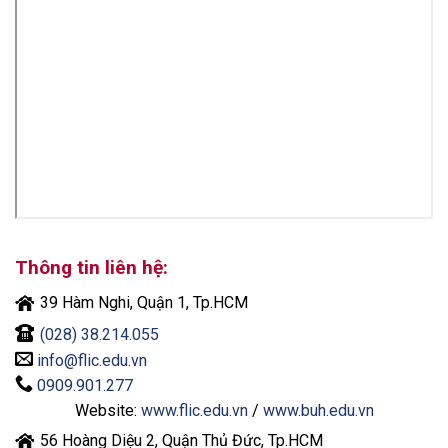
Thông tin liên hệ:
39 Hàm Nghi, Quận 1, Tp.HCM
(028) 38.214.055
info@flic.edu.vn
0909.901.277
Website:
www.flic.edu.vn
/
www.buh.edu.vn
56 Hoàng Diệu 2, Quận Thủ Đức, Tp.HCM