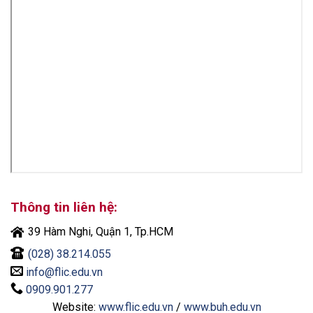
Thông tin liên hệ:
39 Hàm Nghi, Quận 1, Tp.HCM
(028) 38.214.055
info@flic.edu.vn
0909.901.277
Website:
www.flic.edu.vn
/
www.buh.edu.vn