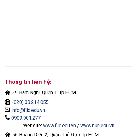
Thông tin liên hệ:
39 Hàm Nghi, Quận 1, Tp.HCM
(028) 38.214.055
info@flic.edu.vn
0909.901.277
Website:
www.flic.edu.vn
/
www.buh.edu.vn
56 Hoàng Diệu 2, Quận Thủ Đức, Tp.HCM