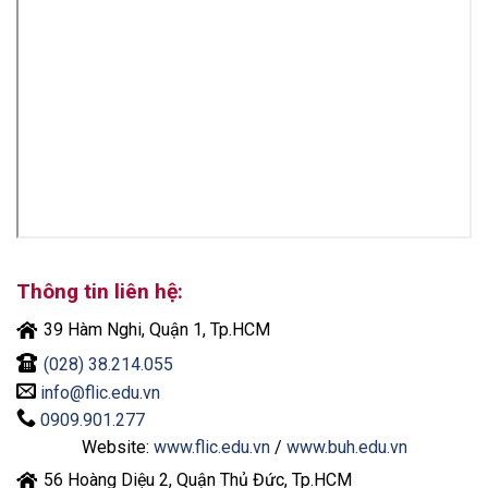
Thông tin liên hệ:
39 Hàm Nghi, Quận 1, Tp.HCM
(028) 38.214.055
info@flic.edu.vn
0909.901.277
Website:
www.flic.edu.vn
/
www.buh.edu.vn
56 Hoàng Diệu 2, Quận Thủ Đức, Tp.HCM