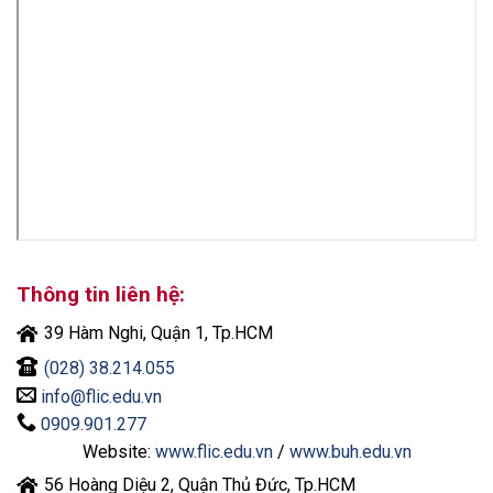
Thông tin liên hệ:
39 Hàm Nghi, Quận 1, Tp.HCM
(028) 38.214.055
info@flic.edu.vn
0909.901.277
Website:
www.flic.edu.vn
/
www.buh.edu.vn
56 Hoàng Diệu 2, Quận Thủ Đức, Tp.HCM