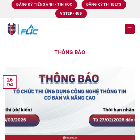
Skip
ĐĂNG KÝ TIẾNG ANH - TIN HỌC
ĐĂNG KÝ THI IELTS
to
VSTEP-HUB
content
THÔNG BÁO
26
Th2