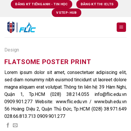
Skip
ĐĂNG KÝ TIẾNG ANH - TIN HỌC
ĐĂNG KÝ THI IELTS
to
VSTEP-HUB
content
Design
FLATSOME POSTER PRINT
Lorem ipsum dolor sit amet, consectetuer adipiscing elit,
sed diam nonummy nibh euismod tincidunt ut laoreet dolore
magna aliquam erat volutpat. Thông tin liên hệ: 39 Hàm Nghi,
Quận 1, Tp.HCM (028) 38.214.055 info@flic.edu.vn
0909.901.277 Website: www.flic.edu.vn / www.buh.edu.vn
56 Hoàng Diệu 2, Quận Thủ Đức, Tp.HCM (028) 38.971.649
028.66.813.713 0909.901.277