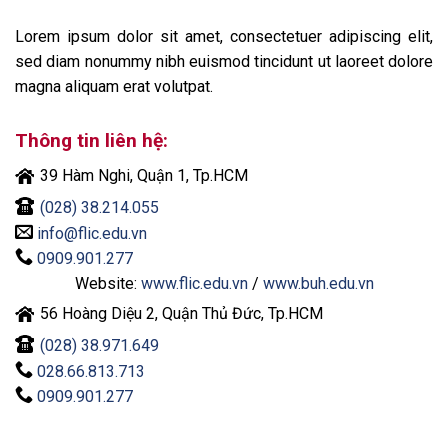
Lorem ipsum dolor sit amet, consectetuer adipiscing elit,
sed diam nonummy nibh euismod tincidunt ut laoreet dolore
magna aliquam erat volutpat.
Thông tin liên hệ:
39 Hàm Nghi, Quận 1, Tp.HCM
(028) 38.214.055
info@flic.edu.vn
0909.901.277
Website:
www.flic.edu.vn
/
www.buh.edu.vn
56 Hoàng Diệu 2, Quận Thủ Đức, Tp.HCM
(028) 38.971.649
028.66.813.713
0909.901.277