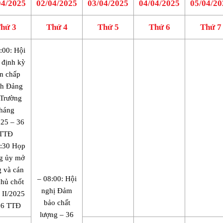
04/2025
02/04/2025
03/04/2025
04/04/2025
05/04/20
hứ 3
Thứ 4
Thứ 5
Thứ 6
Thứ 7
:00: Hội
 định kỳ
n chấp
h Đảng
 Trường
tháng
025 – 36
TTĐ
3:30 Họp
g ủy mở
g và cán
– 08:00: Hội
chủ chốt
nghị Đảm
 II/2025
bảo chất
36 TTĐ
lượng – 36