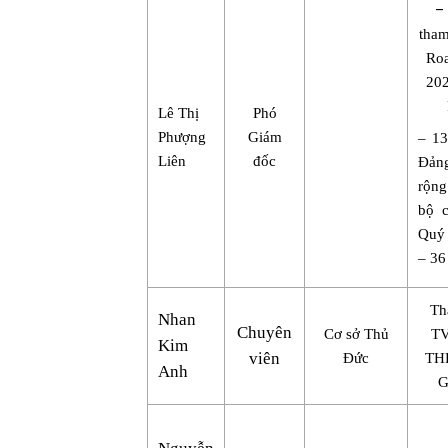
–
tham
Ro
202
Lê Thị
Phó
Phượng
Giám
– 13
Liên
đốc
Đản
rộng
bộ c
Quý 
– 3
Th
Nhan
Chuyên
Cơ sở Thủ
TV
Kim
viên
Đức
TH
Anh
G