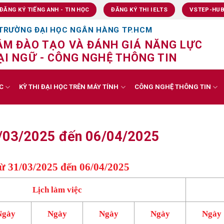
ĐĂNG KÝ TIẾNG ANH - TIN HỌC
ĐĂNG KÝ THI IELTS
VSTEP-HU
TRƯỜNG ĐẠI HỌC NGÂN HÀNG TP.HCM
ÂM ĐÀO TẠO VÀ ĐÁNH GIÁ NĂNG LỰC
I NGỮ - CÔNG NGHỆ THÔNG TIN
C
KỲ THI ĐẠI HỌC TRÊN MÁY TÍNH
CÔNG NGHỆ THÔNG TIN
31/03/2025 đến 06/04/2025
ừ 31/03/2025 đến 06/04/2025
Lịch làm việc
Ngày
Ngày
Ngày
Ngày
Ngày