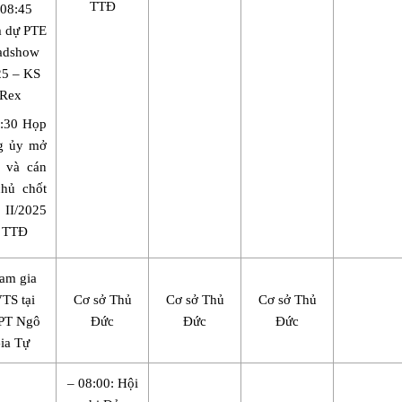
TTĐ
08:45
 dự PTE
adshow
5 – KS
Rex
:30 Họp
g ủy mở
 và cán
hủ chốt
II/2025
6 TTĐ
am gia
TS tại
Cơ sở Thủ
Cơ sở Thủ
Cơ sở Thủ
PT Ngô
Đức
Đức
Đức
ia Tự
– 08:00: Hội