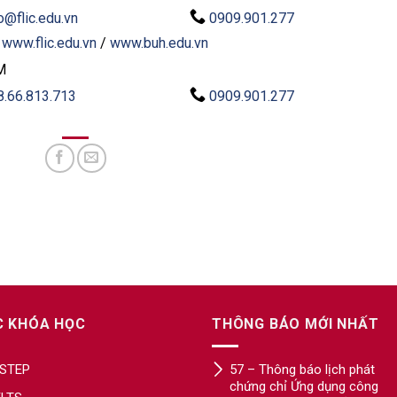
o@flic.edu.vn
0909.901.277
:
www.flic.edu.vn
/
www.buh.edu.vn
M
8.66.813.713
0909.901.277
C KHÓA HỌC
THÔNG BÁO MỚI NHẤT
STEP
57 – Thông báo lịch phát
chứng chỉ Ứng dụng công