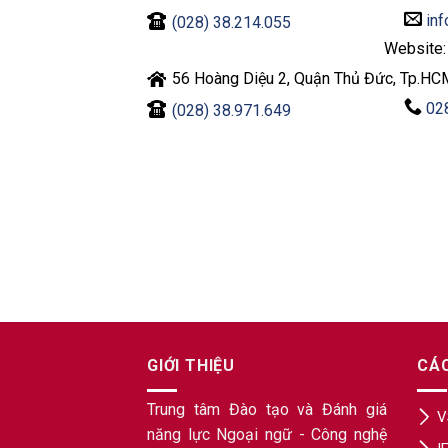
inf
(028) 38.214.055
Website
56 Hoàng Diệu 2, Quận Thủ Đức, Tp.HC
02
(028) 38.971.649
GIỚI THIỆU
CÁ
Trung tâm Đào tạo và Đánh giá
V
năng lực Ngoại ngữ - Công nghệ