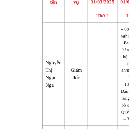
tên
vụ
31/03/2025
01/
Thứ 2
T
– 08
nghị
Ba
hàn
bộ
Nguyễn
Thị
Giám
4/2
Ngọc
đốc
– 1
Nga
Đản
rộn
bộ 
Quý
– 