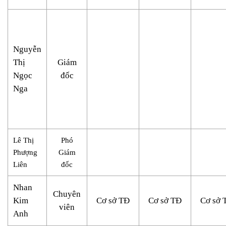
Nguyễn
Thị
Giám
Ngọc
đốc
Nga
Lê Thị
Phó
Phượng
Giám
Liên
đốc
Nhan
Chuyên
Kim
Cơ sở TĐ
Cơ sở TĐ
Cơ sở 
viên
Anh