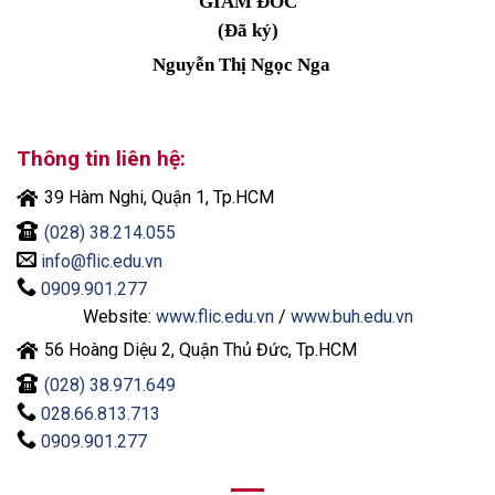
GIÁM ĐỐC
(Đã ký)
Nguyễn Thị Ngọc Nga
Thông tin liên hệ:
39 Hàm Nghi, Quận 1, Tp.HCM
(028) 38.214.055
info@flic.edu.vn
0909.901.277
Website:
www.flic.edu.vn
/
www.buh.edu.vn
56 Hoàng Diệu 2, Quận Thủ Đức, Tp.HCM
(028) 38.971.649
028.66.813.713
0909.901.277