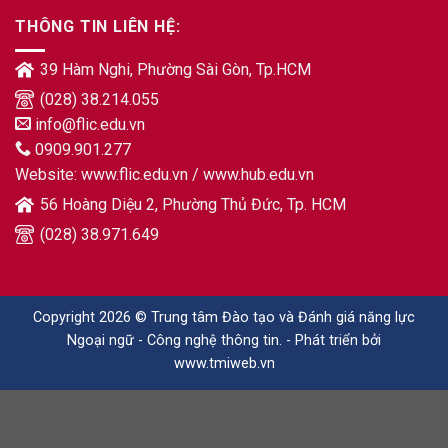
THÔNG TIN LIÊN HỆ:
39 Hàm Nghi, Phường Sài Gòn, Tp.HCM
(028) 38.214.055
info@flic.edu.vn
0909.901.277
Website:
www.flic.edu.vn
/
www.hub.edu.vn
56 Hoàng Diệu 2, Phường Thủ Đức, Tp. HCM
(028) 38.971.649
Copyright 2026 © Trung tâm Đào tạo và Đánh giá năng lực
Ngoại ngữ - Công nghệ thông tin. - Phát triển bởi
www.tmiweb.vn