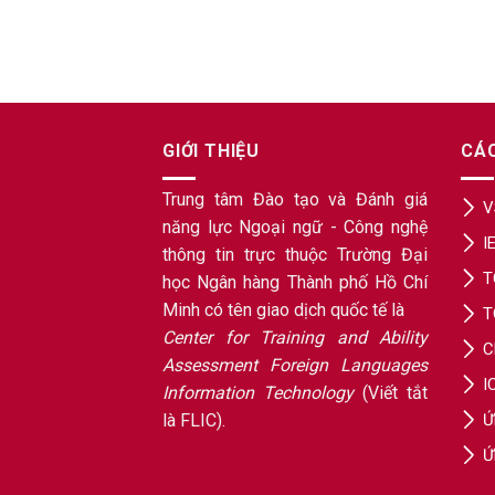
GIỚI THIỆU
CÁ
Trung tâm Đào tạo và Đánh giá
V
năng lực Ngoại ngữ - Công nghệ
I
thông tin trực thuộc Trường Đại
T
học Ngân hàng Thành phố Hồ Chí
Minh có tên giao dịch quốc tế là
T
Center for Training and Ability
C
Assessment Foreign Languages
I
Information Technology
(Viết tắt
là FLIC).
Ứ
Ứ