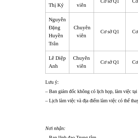
Cơ sở Q1
Cơ
Thị Ký
viên
Nguyễn
Đặng
Chuyên
Cơ sở Q1
Cơ
Huyền
viên
Trân
Lê Diệp
Chuyên
Cơ sở Q1
Cơ
Anh
viên
Lưu ý:
– Ban giám đốc không có lịch họp, làm việc tạ
– Lịch làm việc và địa điểm làm việc có thể tha
Nơi nhận:
– Ban lãnh đạo Trung tâm,