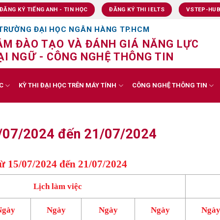
ĐĂNG KÝ TIẾNG ANH - TIN HỌC
ĐĂNG KÝ THI IELTS
VSTEP-HU
TRƯỜNG ĐẠI HỌC NGÂN HÀNG TP.HCM
ÂM ĐÀO TẠO VÀ ĐÁNH GIÁ NĂNG LỰC
I NGỮ - CÔNG NGHỆ THÔNG TIN
C
KỲ THI ĐẠI HỌC TRÊN MÁY TÍNH
CÔNG NGHỆ THÔNG TIN
15/07/2024 đến 21/07/2024
ừ 15/07/2024 đến 21/07/2024
Lịch làm việc
Ngày
Ngày
Ngày
Ngày
Ngà