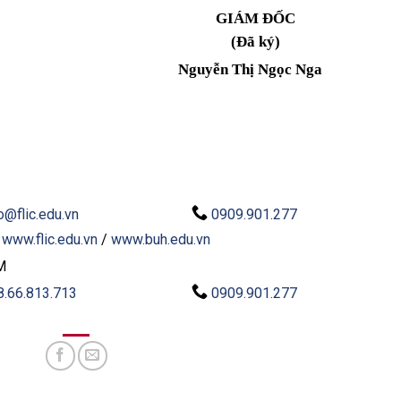
GIÁM ĐỐC
(Đã ký)
Nguyễn Thị Ngọc Nga
o@flic.edu.vn
0909.901.277
:
www.flic.edu.vn
/
www.buh.edu.vn
M
8.66.813.713
0909.901.277