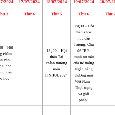
07/2024
17/07/2024
18/07/2024
19/07/2024
20/07/2
hứ 3
Thứ 4
Thứ 5
Thứ 6
Thứ 
08g00 – Hội
thảo khoa
học cấp
Trường: Chủ
30 – Hội
13g00 – Hội
đề “Bức
g chấm
thảo Tài
tranh nợ xấu
ận văn
chính thường
của hệ thống
c sĩ cho
niên
Ngân hàng
học viên
FINHUB2024
thương mại
ao học
Việt Nam –
Thực trạng
và giải
pháp”