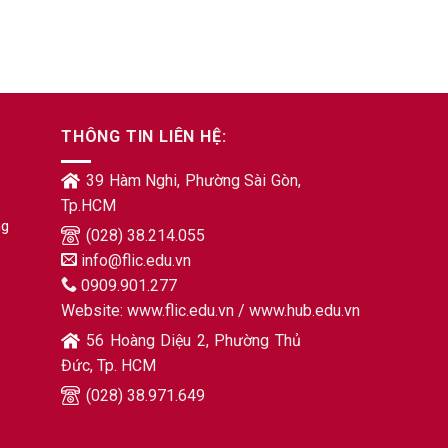
THÔNG TIN LIÊN HỆ:
39 Hàm Nghi, Phường Sài Gòn,
Tp.HCM
ng
(028) 38.214.055
info@flic.edu.vn
0909.901.277
Website:
www.flic.edu.vn
/
www.hub.edu.vn
56 Hoàng Diệu 2, Phường Thủ
Đức, Tp. HCM
(028) 38.971.649