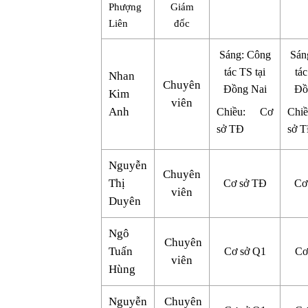
Phượng
Giám
Liên
đốc
Sáng: Công
Sán
tác TS tại
tác
Nhan
Chuyên
Đồng Nai
Đồ
Kim
viên
Anh
Chiều: Cơ
Chi
sở TĐ
sở 
Nguyễn
Chuyên
Thị
Cơ sở TĐ
Cơ
viên
Duyên
Ngô
Chuyên
Tuấn
Cơ sở Q1
Cơ
viên
Hùng
Nguyễn
Chuyên