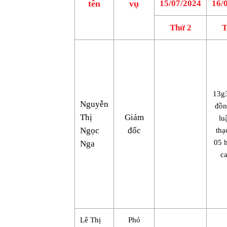
tên
vụ
15/07/2024
16/
Thứ 2
T
13g
Nguyễn
đồn
Thị
Giám
lu
Ngọc
đốc
thạ
05 
Nga
c
Lê Thị
Phó