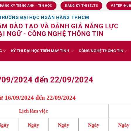
ĐĂNG KÝ TIẾNG ANH - TIN HỌC
ĐĂNG KÝ THI IELTS
VSTEP-HU
TRƯỜNG ĐẠI HỌC NGÂN HÀNG TP.HCM
ÂM ĐÀO TẠO VÀ ĐÁNH GIÁ NĂNG LỰC
I NGỮ - CÔNG NGHỆ THÔNG TIN
C
KỲ THI ĐẠI HỌC TRÊN MÁY TÍNH
CÔNG NGHỆ THÔNG TIN
16/09/2024 đến 22/09/2024
ừ 16/09/2024 đến 22/09/2024
Lịch làm việc
Ngày
Ngày
Ngày
Ngày
Ngày