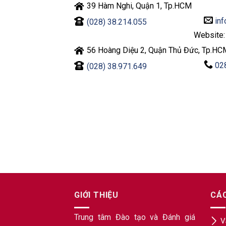
39 Hàm Nghi, Quận 1, Tp.HCM
inf
(028) 38.214.055
Website
56 Hoàng Diệu 2, Quận Thủ Đức, Tp.HC
02
(028) 38.971.649
GIỚI THIỆU
CÁ
Trung tâm Đào tạo và Đánh giá
V