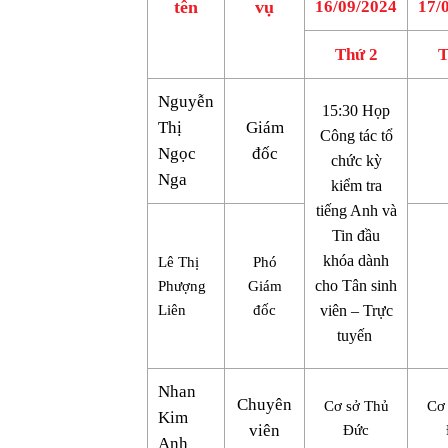
tên
vụ
16/09/2024
17/
Thứ 2
T
Nguyễn
15:30 Họp
Thị
Giám
Công tác tổ
Ngọc
đốc
chức kỳ
Nga
kiểm tra
tiếng Anh và
Tin đầu
khóa dành
Lê Thị
Phó
cho Tân sinh
Phượng
Giám
Liên
đốc
viên – Trực
tuyến
Nhan
Chuyên
Cơ sở Thủ
Cơ
Kim
viên
Đức
Anh