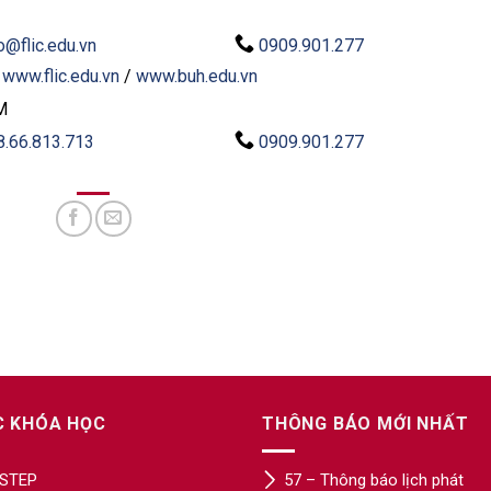
o@flic.edu.vn
0909.901.277
:
www.flic.edu.vn
/
www.buh.edu.vn
M
8.66.813.713
0909.901.277
C KHÓA HỌC
THÔNG BÁO MỚI NHẤT
STEP
57 – Thông báo lịch phát