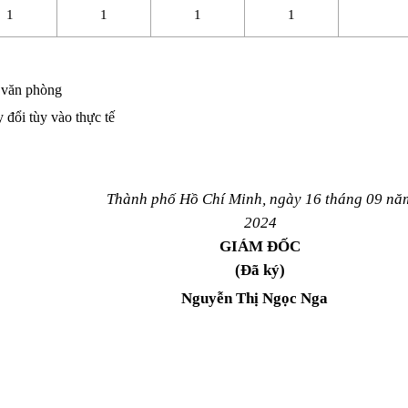
1
1
1
1
i văn phòng
y đổi tùy vào thực tế
Thành phố Hồ Chí Minh, ngày 16 tháng 09 nă
2024
GIÁM ĐỐC
(Đã ký)
Nguyễn Thị Ngọc Nga