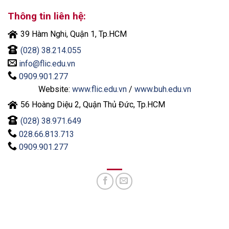
Thông tin liên hệ:
39 Hàm Nghi, Quận 1, Tp.HCM
(028) 38.214.055
info@flic.edu.vn
0909.901.277
Website:
www.flic.edu.vn
/
www.buh.edu.vn
56 Hoàng Diệu 2, Quận Thủ Đức, Tp.HCM
(028) 38.971.649
028.66.813.713
0909.901.277