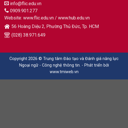
info@flic.edu.vn
0909.901.277
Website:
www.flic.edu.vn
/
www.hub.edu.vn
56 Hoàng Diệu 2, Phường Thủ Đức, Tp. HCM
(028) 38.971.649
Copyright 2026 © Trung tâm Đào tạo và Đánh giá năng lực
Ngoại ngữ - Công nghệ thông tin. - Phát triển bởi
www.tmiweb.vn