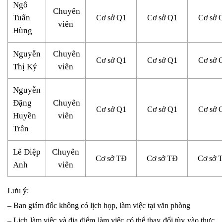
Ngô
Chuyên
Tuấn
Cơ sở Q1
Cơ sở Q1
Cơ sở 
viên
Hùng
Nguyễn
Chuyên
Cơ sở Q1
Cơ sở Q1
Cơ sở 
Thị Ký
viên
Nguyễn
Đặng
Chuyên
Cơ sở Q1
Cơ sở Q1
Cơ sở 
Huyền
viên
Trân
Lê Diệp
Chuyên
Cơ sở TĐ
Cơ sở TĐ
Cơ sở 
Anh
viên
Lưu ý:
– Ban giám đốc không có lịch họp, làm việc tại văn phòng
– Lịch làm việc và địa điểm làm việc có thể thay đổi tùy vào thực