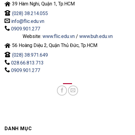
39 Hàm Nghi, Quận 1, Tp.HCM
(028) 38.214.055
info@flic.edu.vn
0909.901.277
Website:
www.flic.edu.vn
/
www.buh.edu.vn
56 Hoàng Diệu 2, Quận Thủ Đức, Tp.HCM
(028) 38.971.649
028.66.813.713
0909.901.277
DANH MỤC