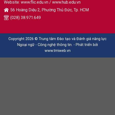
Website:
www.flic.edu.vn
/
www.hub.edu.vn
56 Hoàng Diệu 2, Phường Thủ Đức, Tp. HCM
(028) 38.971.649
Copyright 2026 © Trung tâm Đào tạo và Đánh giá năng lực
Ngoại ngữ - Công nghệ thông tin. - Phát triển bởi
www.tmiweb.vn