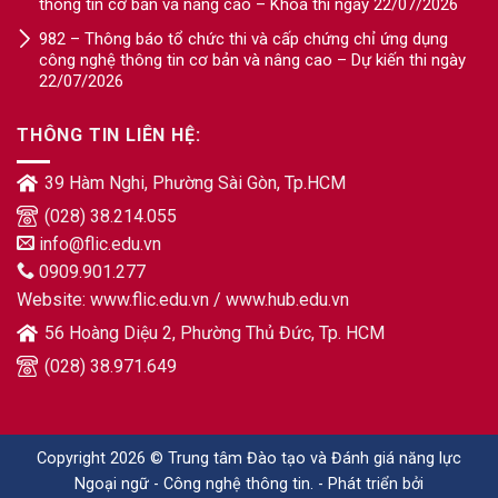
thông tin cơ bản và nâng cao – Khóa thi ngày 22/07/2026
982 – Thông báo tổ chức thi và cấp chứng chỉ ứng dụng
công nghệ thông tin cơ bản và nâng cao – Dự kiến thi ngày
22/07/2026
THÔNG TIN LIÊN HỆ:
39 Hàm Nghi, Phường Sài Gòn, Tp.HCM
(028) 38.214.055
info@flic.edu.vn
0909.901.277
Website:
www.flic.edu.vn
/
www.hub.edu.vn
56 Hoàng Diệu 2, Phường Thủ Đức, Tp. HCM
(028) 38.971.649
Copyright 2026 © Trung tâm Đào tạo và Đánh giá năng lực
Ngoại ngữ - Công nghệ thông tin. - Phát triển bởi