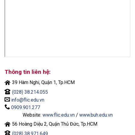
Thông tin liên hệ:
39 Hàm Nghi, Quận 1, Tp.HCM
(028) 38.214.055
info@flic.edu.vn
0909.901.277
Website:
www.flic.edu.vn
/
www.buh.edu.vn
56 Hoàng Diệu 2, Quận Thủ Đức, Tp.HCM
(028) 38.971.649