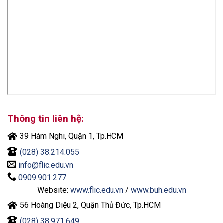
Thông tin liên hệ:
39 Hàm Nghi, Quận 1, Tp.HCM
(028) 38.214.055
info@flic.edu.vn
0909.901.277
Website:
www.flic.edu.vn
/
www.buh.edu.vn
56 Hoàng Diệu 2, Quận Thủ Đức, Tp.HCM
(028) 38.971.649