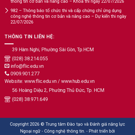
thông tin cơ bản và nâng cao – Khóa thi ngày 22/07/2026
982 – Thông báo tổ chức thi và cấp chứng chỉ ứng dụng
công nghệ thông tin cơ bản và nâng cao – Dự kiến thi ngày
22/07/2026
THÔNG TIN LIÊN HỆ:
39 Hàm Nghi, Phường Sài Gòn, Tp.HCM
(028) 38.214.055
info@flic.edu.vn
0909.901.277
Website:
www.flic.edu.vn
/
www.hub.edu.vn
56 Hoàng Diệu 2, Phường Thủ Đức, Tp. HCM
(028) 38.971.649
Copyright 2026 © Trung tâm Đào tạo và Đánh giá năng lực
Ngoại ngữ - Công nghệ thông tin. - Phát triển bởi