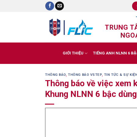
Skip
to
content
TRUNG T
NGOẠ
GIỚI THIỆU
TIẾNG ANH NLNN 6 BẬ
THÔNG BÁO
,
THÔNG BÁO VSTEP
,
TIN TỨC & SỰ KIỆ
Thông báo về việc xem k
Khung NLNN 6 bậc dùng 