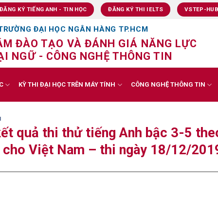
ĐĂNG KÝ TIẾNG ANH - TIN HỌC
ĐĂNG KÝ THI IELTS
VSTEP-HU
TRƯỜNG ĐẠI HỌC NGÂN HÀNG TP.HCM
ÂM ĐÀO TẠO VÀ ĐÁNH GIÁ NĂNG LỰC
I NGỮ - CÔNG NGHỆ THÔNG TIN
C
KỲ THI ĐẠI HỌC TRÊN MÁY TÍNH
CÔNG NGHỆ THÔNG TIN
N
ết quả thi thử tiếng Anh bậc 3-5 the
cho Việt Nam – thi ngày 18/12/201