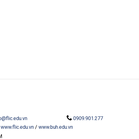
o@flic.edu.vn
0909.901.277
:
www.flic.edu.vn
/
www.buh.edu.vn
M