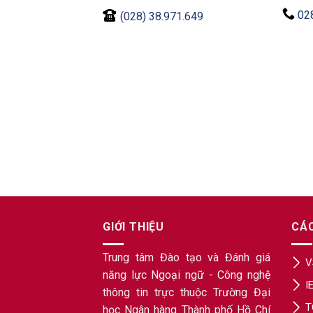
02
(028) 38.971.649
GIỚI THIỆU
CÁ
Trung tâm Đào tạo và Đánh giá
V
năng lực Ngoại ngữ - Công nghệ
I
thông tin trực thuộc Trường Đại
T
học Ngân hàng Thành phố Hồ Chí