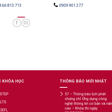
8.66.813.713
0909.901.277
C KHÓA HỌC
THÔNG BÁO MỚI NHẤT
STEP
57 – Thông báo lịch phát
chứng chỉ Ứng dụng công
ELTS
nghệ thông tin cơ bản và nâ
cao – Khóa thi ngày
OEFL