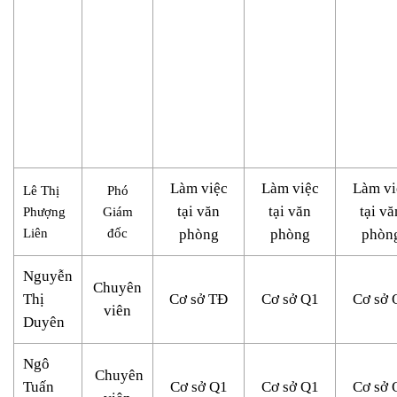
Làm việc
Làm việc
Làm vi
Lê Thị
Phó
tại văn
tại văn
tại vă
Phượng
Giám
Liên
đốc
phòng
phòng
phòn
Nguyễn
Chuyên
Thị
Cơ sở TĐ
Cơ sở Q1
Cơ sở 
viên
Duyên
Ngô
Chuyên
Tuấn
Cơ sở Q1
Cơ sở Q1
Cơ sở 