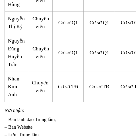
viên
Hùng
Nguyễn
Chuyên
Cơ sở Q1
Cơ sở Q1
Cơ sở 
Thị Ký
viên
Nguyễn
Đặng
Chuyên
Cơ sở Q1
Cơ sở Q1
Cơ sở 
Huyền
viên
Trân
Nhan
Chuyên
Kim
Cơ sở TĐ
Cơ sở TĐ
Cơ sở 
viên
Anh
Nơi nhận:
– Ban lãnh đạo Trung tâm,
– Ban Website
– Lưu: Trung tâm.