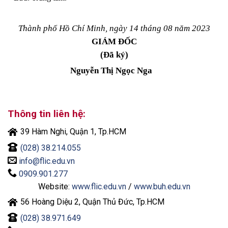
Thành phố Hồ Chí Minh, ngày 14 tháng 08 năm 2023
GIÁM ĐỐC
(Đã ký)
Nguyễn Thị Ngọc Nga
Thông tin liên hệ:
39 Hàm Nghi, Quận 1, Tp.HCM
(028) 38.214.055
info@flic.edu.vn
0909.901.277
Website:
www.flic.edu.vn
/
www.buh.edu.vn
56 Hoàng Diệu 2, Quận Thủ Đức, Tp.HCM
(028) 38.971.649