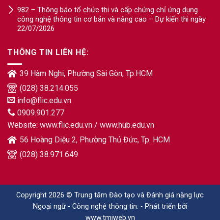
982 – Thông báo tổ chức thi và cấp chứng chỉ ứng dụng
công nghệ thông tin cơ bản và nâng cao – Dự kiến thi ngày
22/07/2026
THÔNG TIN LIÊN HỆ:
39 Hàm Nghi, Phường Sài Gòn, Tp.HCM
(028) 38.214.055
info@flic.edu.vn
0909.901.277
Website:
www.flic.edu.vn
/
www.hub.edu.vn
56 Hoàng Diệu 2, Phường Thủ Đức, Tp. HCM
(028) 38.971.649
Copyright 2026 © Trung tâm Đào tạo và Đánh giá năng lực
Ngoại ngữ - Công nghệ thông tin. - Phát triển bởi
www.tmiweb.vn