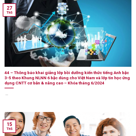
27
Th5
44 – Thông báo khai giảng lớp bồi dưỡng kiến thức tiếng Anh bậc
3-5 theo Khung NLNN 6 bậc dùng cho Việt Nam và lớp tin học ứng
dụng CNTT cơ bản & nâng cao – Khóa tháng 6/2024
...
15
Th5